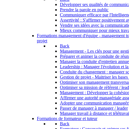
Développer ses qualités de communic
Prendre la parole en public
Communiquer efficace par l'Intellige
Assertivité : S'affirmer positivement 
Vendre ses idées avec la communicati
Mieux communiquer pour mieux trava
Formations management d'équipe - management tr
projet
Back
Management - Les clés pour une gesti
Préparer et animer la conduite de réu
Manager la conduite d'entretien annue
Leadership : Manager l'évolution et l
Conduite du changement : manager s
Gestion de projet - Maitriser les bases
Optimiser son management transversa
Optimiser sa mission de référent / lea
Management : Développer la cohésion
Affirmer une autorité managériale asse
Adopter une communication managérial
Passer de manager à manager / leader
Manager travail à distance et télétravai
Formations de formateur et tuteur
Back
Formateur : Concevoir et animer ses 