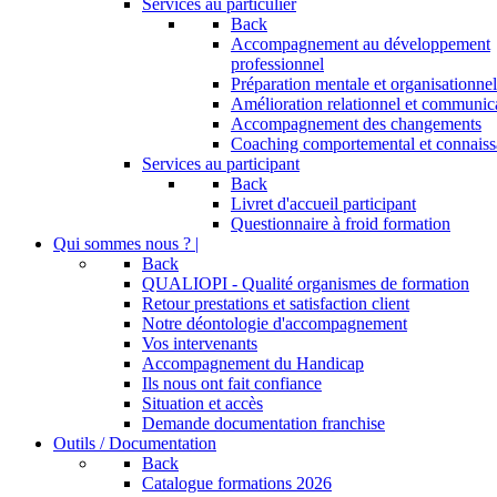
Services au particulier
Back
Accompagnement au développement
professionnel
Préparation mentale et organisationnel
Amélioration relationnel et communic
Accompagnement des changements
Coaching comportemental et connaiss
Services au participant
Back
Livret d'accueil participant
Questionnaire à froid formation
Qui sommes nous ? |
Back
QUALIOPI - Qualité organismes de formation
Retour prestations et satisfaction client
Notre déontologie d'accompagnement
Vos intervenants
Accompagnement du Handicap
Ils nous ont fait confiance
Situation et accès
Demande documentation franchise
Outils / Documentation
Back
Catalogue formations 2026