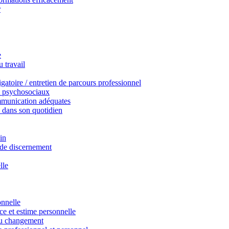
r
e
 travail
gatoire / entretien de parcours professionnel
s psychosociaux
mmunication adéquates
E dans son quotidien
ein
 de discernement
lle
onnelle
ce et estime personnelle
 au changement