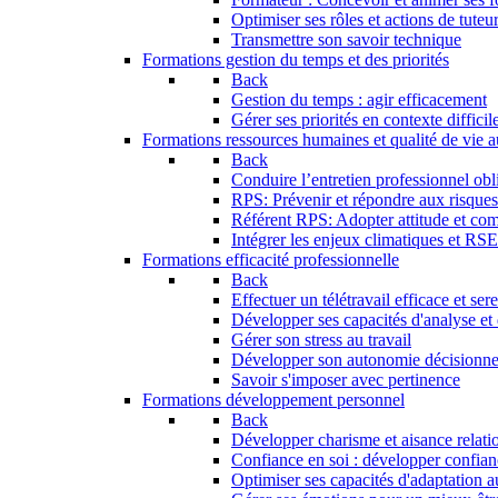
Optimiser ses rôles et actions de tuteu
Transmettre son savoir technique
Formations gestion du temps et des priorités
Back
Gestion du temps : agir efficacement
Gérer ses priorités en contexte difficil
Formations ressources humaines et qualité de vie au
Back
Conduire l’entretien professionnel obli
RPS: Prévenir et répondre aux risque
Référent RPS: Adopter attitude et co
Intégrer les enjeux climatiques et RS
Formations efficacité professionnelle
Back
Effectuer un télétravail efficace et ser
Développer ses capacités d'analyse et
Gérer son stress au travail
Développer son autonomie décisionne
Savoir s'imposer avec pertinence
Formations développement personnel
Back
Développer charisme et aisance relati
Confiance en soi : développer confian
Optimiser ses capacités d'adaptation