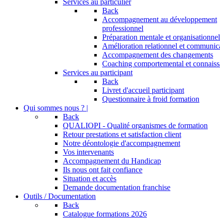
Services au particulier
Back
Accompagnement au développement
professionnel
Préparation mentale et organisationnel
Amélioration relationnel et communic
Accompagnement des changements
Coaching comportemental et connaiss
Services au participant
Back
Livret d'accueil participant
Questionnaire à froid formation
Qui sommes nous ? |
Back
QUALIOPI - Qualité organismes de formation
Retour prestations et satisfaction client
Notre déontologie d'accompagnement
Vos intervenants
Accompagnement du Handicap
Ils nous ont fait confiance
Situation et accès
Demande documentation franchise
Outils / Documentation
Back
Catalogue formations 2026