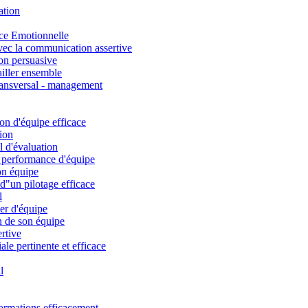
ation
nce Emotionnelle
avec la communication assertive
on persuasive
iller ensemble
ansversal - management
on d'équipe efficace
nion
l d'évaluation
a performance d'équipe
on équipe
 d"un pilotage efficace
l
der d'équipe
 de son équipe
rtive
e pertinente et efficace
l
formations efficacement