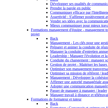
Développer ses qualités de communic
Prendre la parole en public
Communiquer efficace par l'Intellige
Assertivité : S'affirmer positivement 
Vendre ses idées avec la communicati
Mieux communiquer pour mieux trava
Formations management d'équipe - management tr
projet
Back
Management - Les clés pour une gesti
Préparer et animer la conduite de réu
Manager la conduite d'entretien annue
Leadership : Manager l'évolution et l
Conduite du changement : manager s
Gestion de projet - Maitriser les bases
Optimiser son management transversa
Optimiser sa mission de référent / lea
Management : Développer la cohésion
Affirmer une autorité managériale asse
Adopter une communication managérial
Passer de manager à manager / leader
Manager travail à distance et télétravai
Formations de formateur et tuteur
Back
Formateur : Concevoir et animer ses 