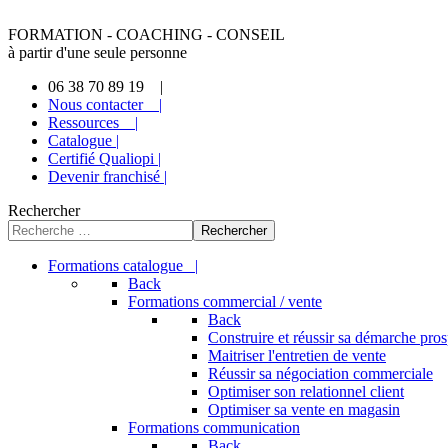
FORMATION - COACHING - CONSEIL
à partir d'une seule personne
06 38 70 89 19 |
Nous contacter |
Ressources |
Catalogue |
Certifié Qualiopi |
Devenir franchisé |
Rechercher
Rechercher
Formations catalogue |
Back
Formations commercial / vente
Back
Construire et réussir sa démarche pro
Maitriser l'entretien de vente
Réussir sa négociation commerciale
Optimiser son relationnel client
Optimiser sa vente en magasin
Formations communication
Back