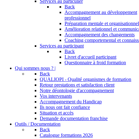
Services au particulier
Back
Accompagnement au développement
professionnel
Préparation mentale et organisationnel
Amélioration relationnel et communic
Accompagnement des changements
Coaching comportemental et connaiss
Services au participant
Back
Livret d'accueil participant
Questionnaire à froid formation
Qui sommes nous ? |
Back
QUALIOPI - Qualité organismes de formation
Retour prestations et satisfaction client
Notre déontologie d'accompagnement
Vos intervenants
Accompagnement du Handicap
Ils nous ont fait confiance
Situation et accès
Demande documentation franchise
Outils / Documentation
Back
Catalogue formations 2026