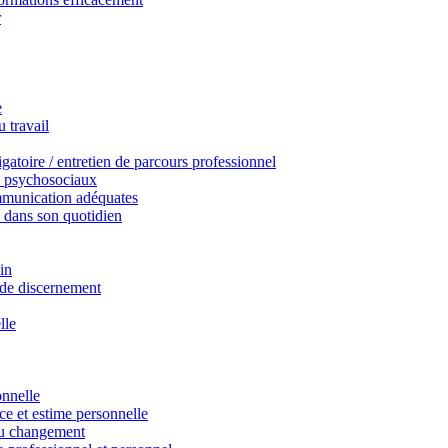
r
e
 travail
gatoire / entretien de parcours professionnel
s psychosociaux
mmunication adéquates
E dans son quotidien
ein
 de discernement
lle
onnelle
ce et estime personnelle
 au changement