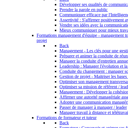
Développer ses qualités de communic
Prendre la parole en public
Communiquer efficace par l'Intellige
Assertivité : S'affirmer positivement 
Vendre ses idées avec la communicati
Mieux communiquer pour mieux trava
Formations management d'équipe - management tr
projet
Back
Management - Les clés pour une gesti
Préparer et animer la conduite de réu
Manager la conduite d'entretien annue
Leadership : Manager l'évolution et l
Conduite du changement : manager s
Gestion de projet - Maitriser les bases
Optimiser son management transversa
Optimiser sa mission de référent / lea
Management : Développer la cohésion
Affirmer une autorité managériale asse
Adopter une communication managérial
Passer de manager à manager / leader
Manager travail à distance et télétravai
Formations de formateur et tuteur
Back
Formateur : Concevoir et animer ses 