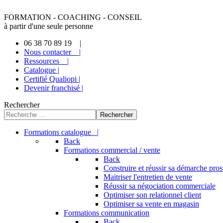
FORMATION - COACHING - CONSEIL
à partir d'une seule personne
06 38 70 89 19 |
Nous contacter |
Ressources |
Catalogue |
Certifié Qualiopi |
Devenir franchisé |
Rechercher
Rechercher
Formations catalogue |
Back
Formations commercial / vente
Back
Construire et réussir sa démarche pro
Maitriser l'entretien de vente
Réussir sa négociation commerciale
Optimiser son relationnel client
Optimiser sa vente en magasin
Formations communication
Back