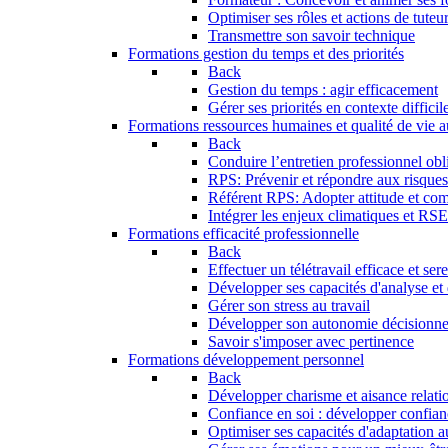
Optimiser ses rôles et actions de tuteu
Transmettre son savoir technique
Formations gestion du temps et des priorités
Back
Gestion du temps : agir efficacement
Gérer ses priorités en contexte difficil
Formations ressources humaines et qualité de vie au
Back
Conduire l’entretien professionnel obli
RPS: Prévenir et répondre aux risque
Référent RPS: Adopter attitude et co
Intégrer les enjeux climatiques et RS
Formations efficacité professionnelle
Back
Effectuer un télétravail efficace et ser
Développer ses capacités d'analyse et
Gérer son stress au travail
Développer son autonomie décisionne
Savoir s'imposer avec pertinence
Formations développement personnel
Back
Développer charisme et aisance relati
Confiance en soi : développer confian
Optimiser ses capacités d'adaptation