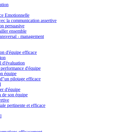
ation
nce Emotionnelle
avec la communication assertive
on persuasive
iller ensemble
ansversal - management
on d'équipe efficace
nion
l d'évaluation
a performance d'équipe
on équipe
 d"un pilotage efficace
l
der d'équipe
 de son équipe
rtive
e pertinente et efficace
l
formations efficacement