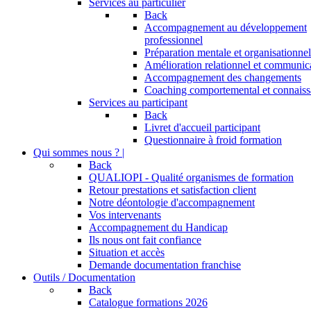
Services au particulier
Back
Accompagnement au développement
professionnel
Préparation mentale et organisationnel
Amélioration relationnel et communic
Accompagnement des changements
Coaching comportemental et connaiss
Services au participant
Back
Livret d'accueil participant
Questionnaire à froid formation
Qui sommes nous ? |
Back
QUALIOPI - Qualité organismes de formation
Retour prestations et satisfaction client
Notre déontologie d'accompagnement
Vos intervenants
Accompagnement du Handicap
Ils nous ont fait confiance
Situation et accès
Demande documentation franchise
Outils / Documentation
Back
Catalogue formations 2026