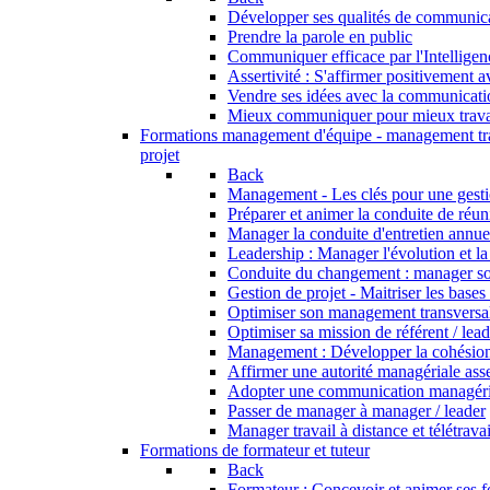
Développer ses qualités de communic
Prendre la parole en public
Communiquer efficace par l'Intellige
Assertivité : S'affirmer positivement 
Vendre ses idées avec la communicati
Mieux communiquer pour mieux trava
Formations management d'équipe - management tr
projet
Back
Management - Les clés pour une gesti
Préparer et animer la conduite de réu
Manager la conduite d'entretien annue
Leadership : Manager l'évolution et l
Conduite du changement : manager s
Gestion de projet - Maitriser les bases
Optimiser son management transversa
Optimiser sa mission de référent / lea
Management : Développer la cohésion
Affirmer une autorité managériale asse
Adopter une communication managérial
Passer de manager à manager / leader
Manager travail à distance et télétravai
Formations de formateur et tuteur
Back
Formateur : Concevoir et animer ses 